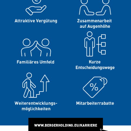
WWW.BERGERHOLDING.EU/KARRIERE