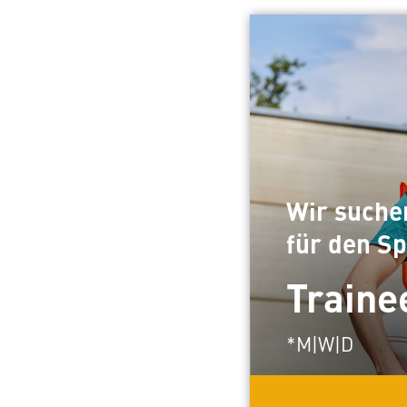
Wir suche
für den Sp
Traine
*M|W|D