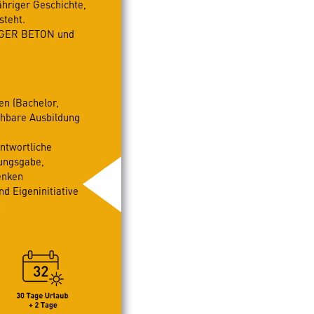
hriger Geschichte,
steht.
ERGER BETON und
n (Bachelor,
chbare Ausbildung
ntwortliche
sungsgabe,
enken
 Eigeninitiative
t