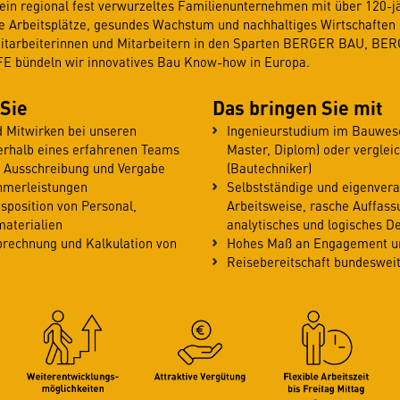
in regional fest verwurzeltes Familienunternehmen mit über 120-jä
re Arbeitsplätze, gesundes Wachstum und nachhaltiges Wirtschaften 
Mitarbeiterinnen und Mitarbeitern in den Sparten BERGER BAU, B
bündeln wir innovatives Bau Know-how in Europa.
 Sie
Das bringen Sie mit
 Mitwirken bei unseren
Ingenieurstudium im Bauwese
erhalb eines erfahrenen Teams
Master, Diplom) oder verglei
i Ausschreibung und Vergabe
(Bautechniker)
hmerleistungen
Selbstständige und eigenvera
isposition von Personal,
Arbeitsweise, rasche Auffas
aterialien
analytisches und logisches D
Abrechnung und Kalkulation von
Hohes Maß an Engagement und
Reisebereitschaft bundeswei