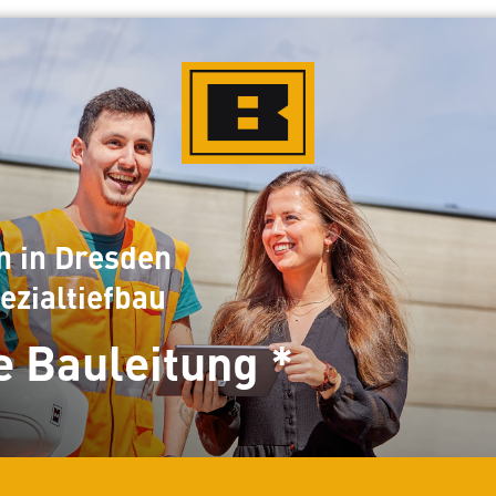
n in Dresden
ezialtiefbau
e Bauleitung *