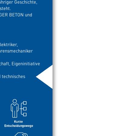
hriger Geschichte,
steht.
ERGER BETON und
lektriker,
ahrensmechaniker
aft, Eigeninitiative
 technisches