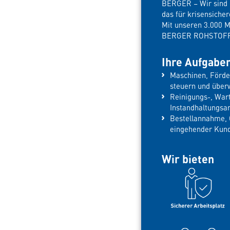
BERGER – Wir sind e
das für krisensiche
Mit unseren 3.000 
BERGER ROHSTOFFE 
Ihre Aufgabe
Maschinen, Förde
steuern und übe
Reinigungs-, War
Instandhaltungsa
Bestellannahme, 
eingehender Kun
Wir bieten