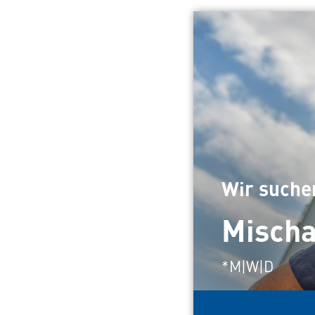
Wir suchen
Mischa
*M|W|D