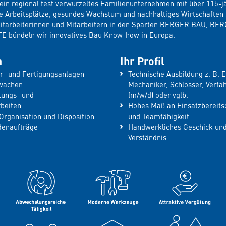
in regional fest verwurzeltes Familienunternehmen mit über 115-jä
re Arbeitsplätze, gesundes Wachstum und nachhaltiges Wirtschaften 
Mitarbeiterinnen und Mitarbeitern in den Sparten BERGER BAU, B
bündeln wir innovatives Bau Know-how in Europa.
n
Ihr Profil
r- und Fertigungsanlagen
Technische Ausbildung z. B. E
rwachen
Mechaniker, Schlosser, Verf
tungs- und
(m/w/d) oder vglb.
rbeiten
Hohes Maß an Einsatzbereitsch
Organisation und Disposition
und Teamfähigkeit
denaufträge
Handwerkliches Geschick und
Verständnis