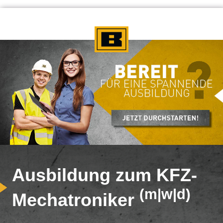
Ausbildung zum KFZ-
(m|w|d)
Mechatroniker