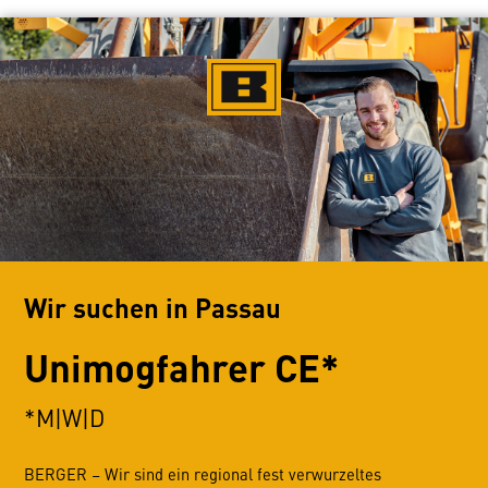
Wir suchen in Passau
Unimogfahrer CE*
*M|W|D
BERGER – Wir sind ein regional fest verwurzeltes