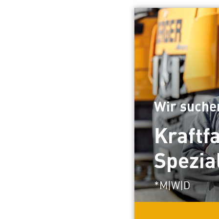
Wir suchen
Kraftf
Spezia
*M|W|D