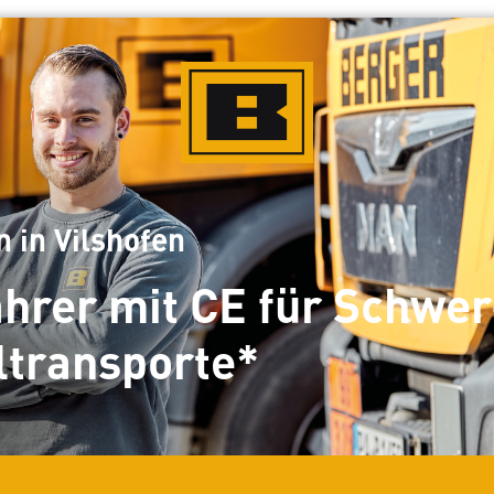
 in Vilshofen
ahrer mit CE für Schwer
ltransporte*