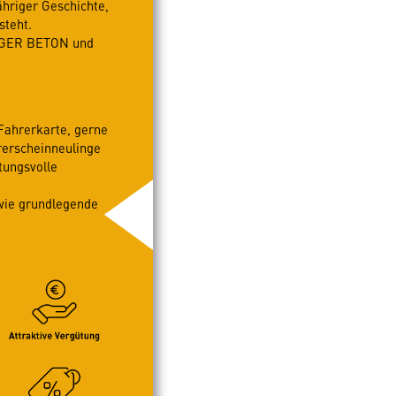
hriger Geschichte,
steht.
ERGER BETON und
Fahrerkarte, gerne
rerscheinneulinge
tungsvolle
owie grundlegende