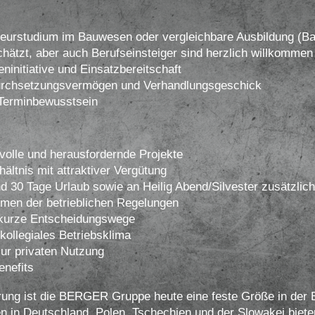
urstudium im Bauwesen oder vergleichbare Ausbildung (Ba
hätzt, aber auch Berufseinsteiger sind herzlich willkommen
ninitiative und Einsatzbereitschaft
rchsetzungsvermögen und Verhandlungsgeschick
 Terminbewusstsein
volle und herausfordernde Projekte
ältnis mit attraktiver Vergütung
d 30 Tage Urlaub sowie an Heilig Abend/Silvester zusätzlich 
men der betrieblichen Regelungen
 kurze Entscheidungswege
kollegiales Betriebsklima
ur privaten Nutzung
enefits
rung ist die BERGER Gruppe heute eine feste Größe in der B
n in Deutschland, Polen, Tschechien und der Slowakei bieten