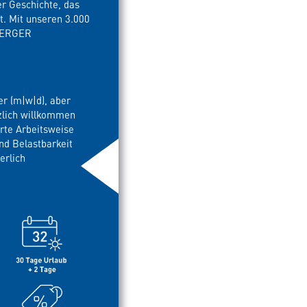
r Geschichte, das
t. Mit unseren 3.000
 BERGER
r (m|w|d), aber
zlich willkommen
erte Arbeitsweise
d Belastbarkeit
erlich