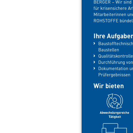
BERGER – Wir sind e
für krisensichere A
Mitarbeiterinnen 
ROHSTOFFE bündeln 
Ihre Aufgabe
Baustofftechnisc
Baustellen
Qualitätskontroll
Durchführung von
Dokumentation un
Prüfergebnissen
Wir bieten