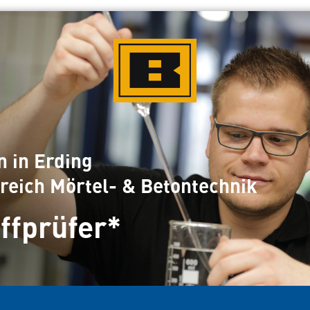
n in Erding
reich Mörtel- & Betontechnik
ffprüfer*