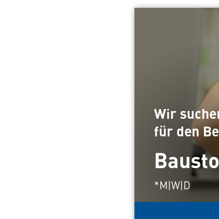
Wir suche
für den Be
Bausto
*M|W|D