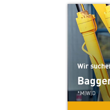
Wir suche
Bagger
*M|W|D