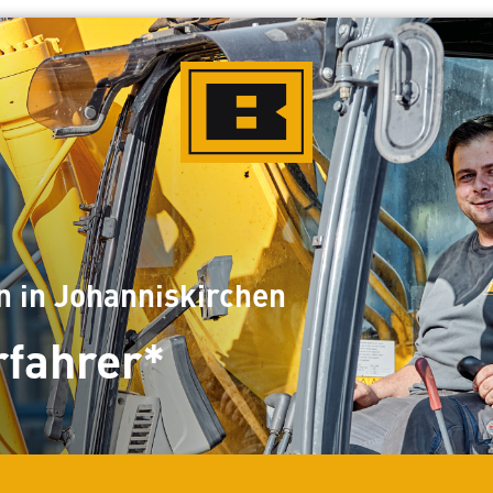
n in Johanniskirchen
fahrer*