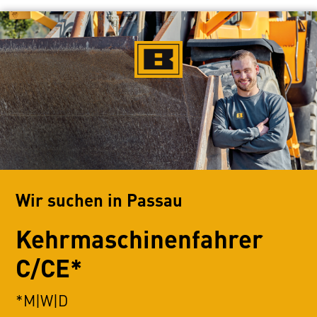
Wir suchen in Passau
Kehrmaschinenfahrer
C/CE*
*M|W|D