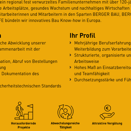
in regional fest verwurzeltes Familienunternehmen mit über 120-jä
re Arbeitsplätze, gesundes Wachstum und nachhaltiges Wirtschaften 
Mitarbeiterinnen und Mitarbeitern in den Sparten BERGER BAU, B
bündeln wir innovatives Bau Know-how in Europa.
n
Ihr Profil
iche Abwicklung unserer
Mehrjährige Berufserfahrung 
sammenarbeit mit der
Weiterbildung zum Vorarbeiter
Strukturierte, organisierte u
ation, Abruf von Bestellungen
Arbeitsweise
ung
Hohes Maß an Einsatzbereitsch
 Dokumentation des
und Teamfähigkeit
Durchsetzungsstärke und Fü
cherheitstechnischen Standards