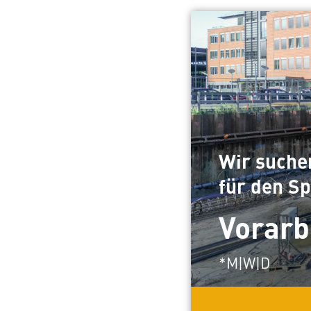
Wir suche
für den Sp
Vorarb
*M|W|D