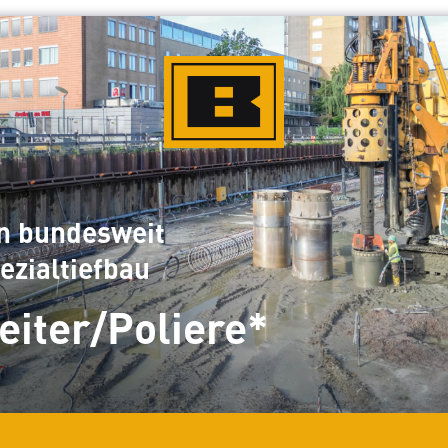
n bundesweit
ezialtiefbau
eiter/Poliere*