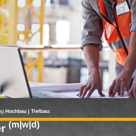
ng
Hochbau | Tiefbau
:
(m|w|d)
er