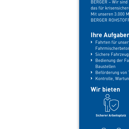
BERGER – Wir sind e
das für krisensiche
Mit unseren 3.000 
BERGER ROHSTOFFE 
Ihre Aufgabe
Fahrten für unse
Fahrmischerbet
Sichere Fahrzeug
Bedienung der F
Baustellen
Beförderung von 
Kontrolle, Wartu
Wir bieten