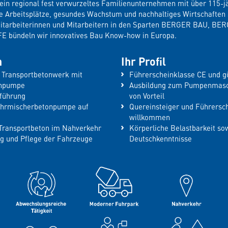
in regional fest verwurzeltes Familienunternehmen mit über 115-jä
re Arbeitsplätze, gesundes Wachstum und nachhaltiges Wirtschaften 
Mitarbeiterinnen und Mitarbeitern in den Sparten BERGER BAU, B
bündeln wir innovatives Bau Know-how in Europa.
n
Ihr Profil
r Transportbetonwerk mit
Führerscheinklasse CE und g
onpumpe
Ausbildung zum Pumpenmasch
führung
von Vorteil
ahrmischerbetonpumpe auf
Quereinsteiger und Führersch
willkommen
Transportbeton im Nahverkehr
Körperliche Belastbarkeit s
ng und Pflege der Fahrzeuge
Deutschkenntnisse