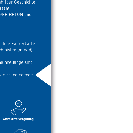
hriger Geschichte,
steht.
ERGER BETON und
ültige Fahrerkarte
inisten (m|w|d)
einneulinge sind
owie grundlegende