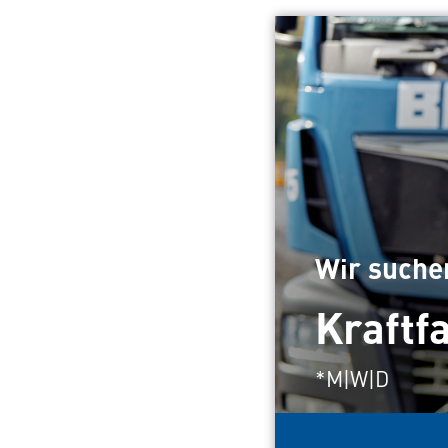
Wir suche
Kraftf
*M|W|D