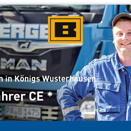
n in Königs Wusterhausen
ahrer CE *