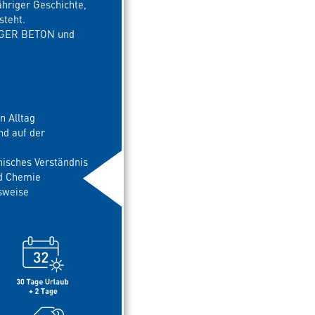
hriger Geschichte,
steht.
ERGER BETON und
en Alltag
nd auf der
nisches Verständnis
nd Chemie
tsweise