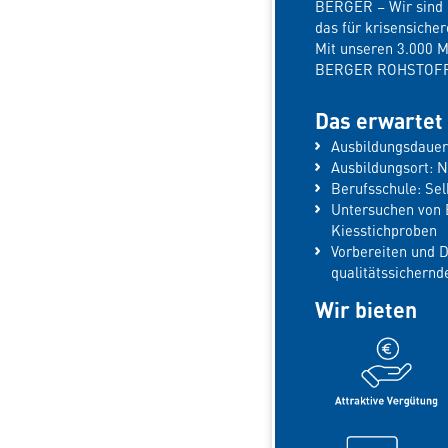
BERGER – Wir sind e
das für krisensiche
Mit unseren 3.000 
BERGER ROHSTOFFE 
Das erwartet 
Ausbildungsdauer
Ausbildungsort: 
Berufsschule: Se
Untersuchen von 
Kiesstichproben
Vorbereiten und 
qualitätssicher
Wir bieten