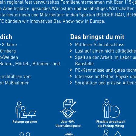
in regional fest verwurzeltes Familienunternehmen mit über 115-jä
re Arbeitsplätze, gesundes Wachstum und nachhaltiges Wirtschaften 
Mitarbeiterinnen und Mitarbeitern in den Sparten BERGER BAU, B
bündeln wir innovatives Bau Know-how in Europa.
dich
Das bringst du mit
: 3 Jahre
Mittlerer Schulabschluss
Nürnberg
Lust auf einen nicht alltäglich
lb/Weiden
Spaß an der Arbeit im Labor u
Beton-, Mörtel-, Bitumen- und
Baustelle
PC-Kenntnisse und gutes tech
Durchführen von
Interesse an Mathe, Physik u
nden Maßnahmen
Sorgfältige und präzise Arbei