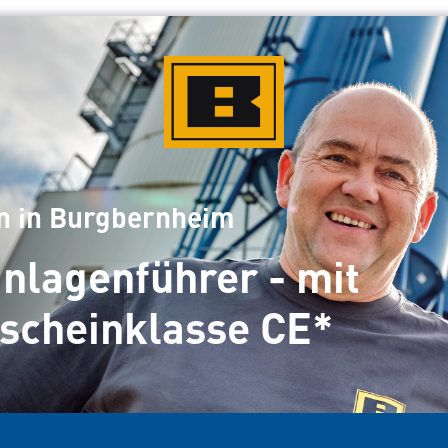
n in Burgbernheim
nlagenführer
- mit
scheinklasse CE*