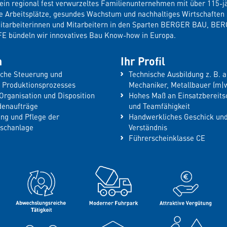
in regional fest verwurzeltes Familienunternehmen mit über 115-jä
re Arbeitsplätze, gesundes Wachstum und nachhaltiges Wirtschaften 
Mitarbeiterinnen und Mitarbeitern in den Sparten BERGER BAU, B
bündeln wir innovatives Bau Know-how in Europa.
n
Ihr Profil
iche Steuerung und
Technische Ausbildung z. B. al
 Produktionsprozesses
Mechaniker, Metallbauer (m|w
Organisation und Disposition
Hohes Maß an Einsatzbereitsch
denaufträge
und Teamfähigkeit
ng und Pflege der
Handwerkliches Geschick und
schanlage
Verständnis
Führerscheinklasse CE