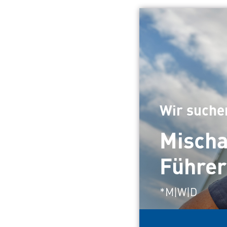
Wir suche
Mischa
Führer
*M|W|D