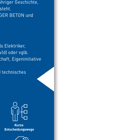
hriger Geschichte,
steht.
ERGER BETON und
s Elektriker,
|d) oder vglb.
aft, Eigeninitiative
 technisches