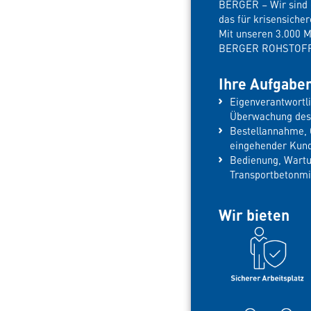
BERGER – Wir sind e
das für krisensiche
Mit unseren 3.000 
BERGER ROHSTOFFE 
Ihre Aufgabe
Eigenverantwortl
Überwachung des
Bestellannahme, 
eingehender Kun
Bedienung, Wartu
Transportbetonmi
Wir bieten