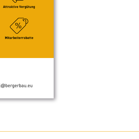
j
bergerbau.eu
@