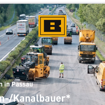
n in Passau
n-/Kanalbauer*